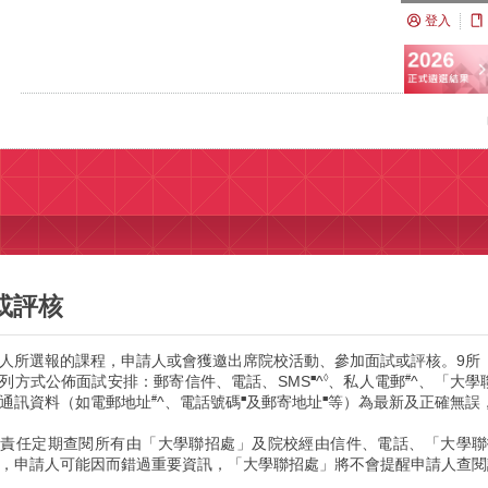
登入
或評核
人所選報的課程，申請人或會獲邀出席院校活動、參加面試或評核。9所「
列方式公佈面試安排：郵寄信件、電話、SMS
^
、私人電郵
^、「大學
■
◊
#
通訊資料（如電郵地址
^、電話號碼
及郵寄地址
等）為最新及正確無誤
#
■
■
責任定期查閱所有由「大學聯招處」及院校經由信件、電話、「大學聯
，申請人可能因而錯過重要資訊，「大學聯招處」將不會提醒申請人查閱