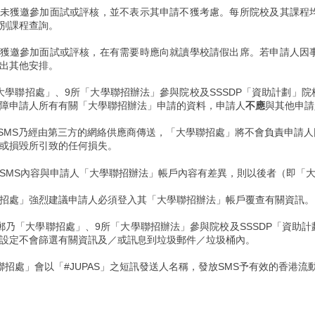
未獲邀參加面試或評核，並不表示其申請不獲考慮。每所院校及其課程
別課程查詢。
獲邀參加面試或評核，在有需要時應向就讀學校請假出席。若申請人因
出其他安排。
大學聯招處」、9所「大學聯招辦法」參與院校及SSSDP「資助計劃」
障申請人所有有關「大學聯招辦法」申請的資料，申請人
不應
與其他申請
及SMS乃經由第三方的網絡供應商傳送，「大學聯招處」將不會負責申請
或損毀所引致的任何損失。
SMS內容與申請人「大學聯招辦法」帳戶內容有差異，則以後者（即「
招處」強烈建議申請人必須登入其「大學聯招辦法」帳戶覆查有關資訊。
郵乃「大學聯招處」、9所「大學聯招辦法」參與院校及SSSDP「資助
設定不會篩選有關資訊及／或訊息到垃圾郵件／垃圾桶內。
招處」會以「#JUPAS」之短訊發送人名稱，發放SMS予有效的香港流