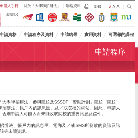
Largest
申請人手冊
關於「大學聯招辦法」
聯絡資料
A
Larger
搜
A
Print
ENG
Default
A
尋
Font
Font
Font
參與院校：
Size
Size
Size
申請資格
申請程序及資料
申請結果
實用資料
可選報的課程
申請程序
大學聯招辦法」參與院校及SSSDP「資助計劃」院校（院校）
聯招辦法」帳戶內的訊息匣、及／或院校的網站。因此，申請人
，否則申請人可能因而未能收取院校的重要訊息及信件。
招辦法」帳戶內的訊息匣、電郵及／或SMS所發放的資訊及訊
該等未讀資訊。