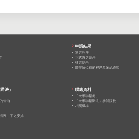
申請結果
遴選程序
擇
正式遴選結果
補選結果
繳交留位費的程序及確認通知
招辦法」
聯絡資料
「大學聯招處」
的管治
「大學聯招辦法」參與院校
相關機構
情況」下之安排