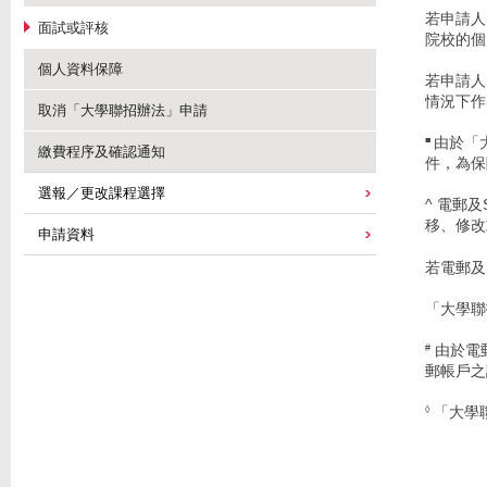
若申請人
面試或評核
院校的個
個人資料保障
若申請人
情況下作
取消「大學聯招辦法」申請
由於「
■
繳費程序及確認通知
件，為保
選報／更改課程選擇
^ 電郵
移、修改
申請資料
若電郵及
「大學聯
由於電
#
郵帳戶之
「大學聯
◊