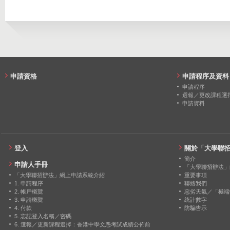
申請資格
申請程序及資料
申請程序
選報／更改課程選
申請資料
登入
關於「大學聯
簡介
申請人手冊
「大學聯招辦法」
「大學聯招辦法」網上申請系統介紹
重要事項
1. 申請程序
聯絡我們
2. 帳戶概覽
惡劣天氣／「極端
3. 申請概覽
統計數字
4. 付款
防騙告示
5. 忘記登入名稱／密碼
6. 選報／更新課程選擇：香港中學文憑考試成績公佈前