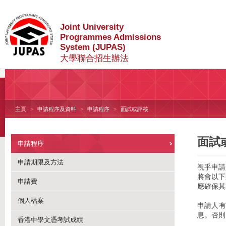
Joint University
Programmes Admissions
System (JUPAS)
大學聯合招生辦法
主頁
申請程序及資料
申請程序
面試或評核
面試
申請程序
申請期限及方法
視乎申請
將會以下
申請費
應確保其
個人檔案
申請人有
息。否則
香港中學文憑考試成績