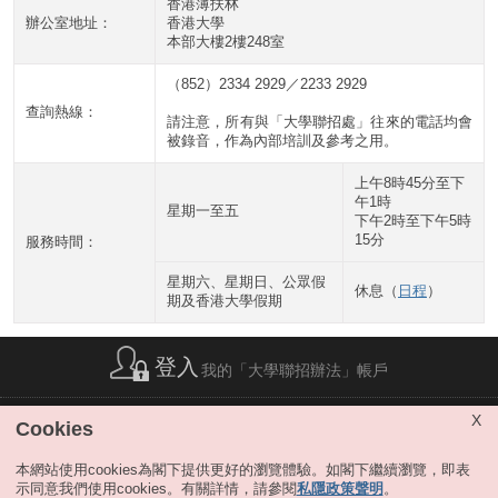
香港薄扶林
辦公室地址：
香港大學
本部大樓2樓248室
（852）2334 2929／2233 2929
查詢熱線：
請注意，所有與「大學聯招處」往來的電話均會
被錄音，作為內部培訓及參考之用。
上午8時45分至下
午1時
星期一至五
下午2時至下午5時
15分
服務時間：
星期六、星期日、公眾假
休息（
日程
）
期及香港大學假期
登入
我的「大學聯招辦法」帳戶
簡稱列表
|
私隱政策聲明
|
免責聲明
|
版權
|
網站地圖
|
X
Cookies
無障礙網站
|
聯絡我們
|
分享
本網站使用cookies為閣下提供更好的瀏覽體驗。如閣下繼續瀏覽，即表
示同意我們使用cookies。有關詳情，請參閱
私隱政策聲明
。