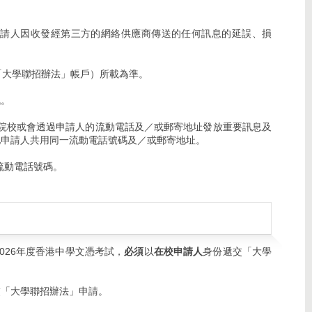
申請人因收發經第三方的網絡供應商傳送的任何訊息的延誤、損
「大學聯招辦法」帳戶）所載為準。
訊。
」院校或會透過申請人的流動電話及／或郵寄地址發放重要訊息及
他申請人共用同一流動電話號碼及／或郵寄地址。
流動電話號碼。
026年度香港中學文憑考試，
必須
以
在校申請人
身份遞交「大學
交「大學聯招辦法」申請。