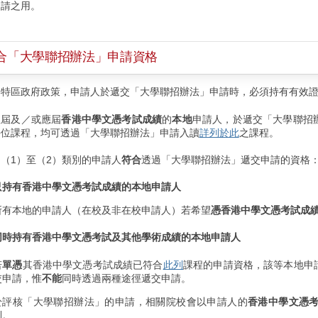
申請之用。
合「大學聯招辦法」申請資格
港特區政府政策，申請人於遞交「大學聯招辦法」申請時，必須持有有效
往屆及／或應屆
香港中學文憑考試成績
的
本地
申請人，於遞交「大學聯招
學位課程，均可透過「大學聯招辦法」申請入讀
詳列於此
之課程。
（1）至（2）類別的申請人
符合
透過「大學聯招辦法」遞交申請的資格
只持有香港中學文憑考試成績的本地申請人
所有本地的申請人（在校及非在校申請人）若希望
憑香港中學文憑考試成
同時持有香港中學文憑考試及其他學術成績的本地申請人
若
單憑
其香港中學文憑考試成績已符合
此列
課程的申請資格，該等本地申
交申請，惟
不能
同時透過兩種途徑遞交申請。
於評核「⼤學聯招辦法」的申請，相關院校會以申請人的
香港中學文憑
列。