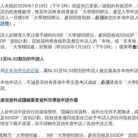
人未能於2026年7月18日（下午1時）前提供已更新／續期的有效證
申請仍然會獲處理，惟其申請將會與透過非「大學聯招辦法」遞交入學申請
申請人一旦獲9所「大學聯招辦法」參與院校取錄，
必須
繳交比本地申請
（
詳情
）。
請人於辦理入學註冊手續時向9所「大學聯招辦法」參與院校或SSSDP
SDP「資助計劃」院校屆時將會核對及釐定申請人的「本地」或「非本
份。「大學聯招處」於限期（即2026年7月18日（下午1時））後將
不會
S1至NLS3類別的申請人
育局
非本地學生的定義
，屬NLS1至NLS3類別的申請人被定義為非本地申
非本地申請人，不論是否持有香港中學文憑考試成績，
必須
透過非「大學
申請。
供虛假資料或隱瞞重要資料而導致申請作廢
請人於申請中提供任何虛假聲明、隱瞞任何資料，或作出任何不實陳述，或
及SSSDP「資助計劃」院校或會撤回或更改已給予申請人的任何取錄
何情況下概不退還，亦不得轉作其他年度申請／其他申請之用。
電郵乃「大學聯招處」、9所「大學聯招辦法」參與院校及SSSDP「資