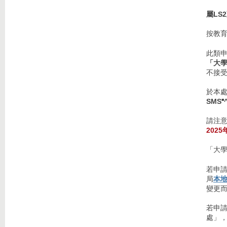
屬LS
按教
此類
「大
不接
於本
SMS
■
請注意
202
「大
若申
局
本
變更
若申請
處」