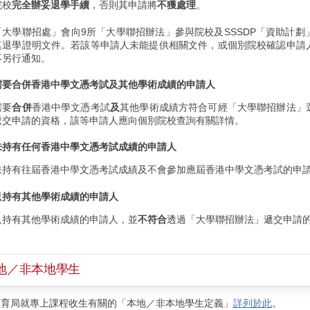
院校
完全
辦妥退學手續
，否則其申請將
不獲處理
。
「大學聯招處」會向9所「大學聯招辦法」參與院校及SSSDP「資助計
其退學證明文件。若該等申請人未能提供相關文件，或個別院校確認申請
不另行通知。
需要合併香港中學文憑考試及其他學術成績的申請人
需要
合併
香港中學文憑考試
及
其他學術成績方符合可經「大學聯招辦法」
遞交申請的資格，該等申請人應向個別院校查詢有關詳情。
未持有任何香港中學文憑考試成績的申請人
未持有往屆香港中學文憑考試成績及不會參加應屆香港中學文憑考試的申
只持有其他學術成績的申請人
只持有其他學術成績的申請人，並
不符合
透過「大學聯招辦法」遞交申請
地／非本地學生
教育局就專上課程收生有關的「本地／非本地學生定義」
詳列於此
。