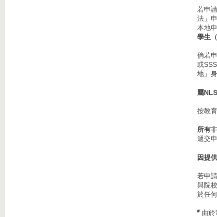
若申請
法」
本地
學生
倘若申
或SS
地」身
屬NL
按教
所有
遞交
因提
若申
與院校
於任
由於
#