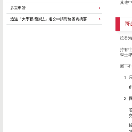
其他
多重申請
透過「大學聯招辦法」遞交申請資格圖表摘要
符
按香
持有
學士
屬下列