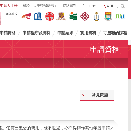
Largest
申請人手冊
關於「大學聯招辦法」
聯絡資料
A
Larger
搜
A
Print
ENG
Default
A
尋
Font
Font
Font
參與院校：
Size
Size
Size
申請資格
申請程序及資料
申請結果
實用資料
可選報的課程
申請資格
常見問題
格
。任何已繳交的費用，概不退還，亦不得轉作其他年度申請／