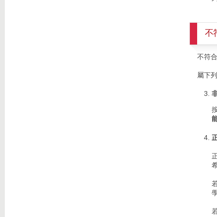
不
不符
屬下列