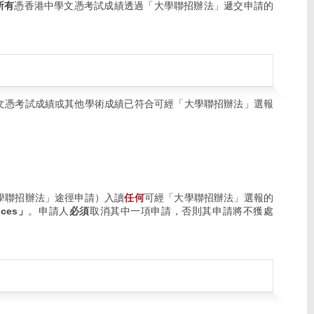
所有
憑香港中學文憑考試成績透過「大學聯招辦法」遞交申請的
文憑考試成績或其他學術成績已符合可經「大學聯招辦法」選報
學聯招辦法」途徑申請）入讀
任何
可經「大學聯招辦法」選報的
ces」
。申請人
必須
取消其中一項申請，否則其申請將不獲處