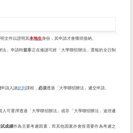
證明文件以證明其
本地生
身份，其申請才會獲得接納。
辦法」申請時
並非
正在修讀可經「大學聯招辦法」選報的全日制
：
績
申請入讀
此列
課程，
必須
透過「大學聯招辦法」遞交申請。
請人可選擇透過「大學聯招辦法」或非「大學聯招辦法」途徑遞
考試成績
作為主要考慮因素，而其他因素亦會按需要作為考慮之