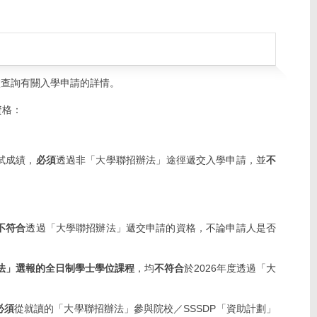
校查詢有關入學申請的詳情。
資格：
試成績，
必須
透過非「大學聯招辦法」途徑遞交入學申請，並
不
不符合
透過「大學聯招辦法」遞交申請的資格，不論申請人是否
法」選報的全日制學士學位課程
，均
不符合
於2026年度透過「大
必須
從就讀的「大學聯招辦法」參與院校／SSSDP「資助計劃」