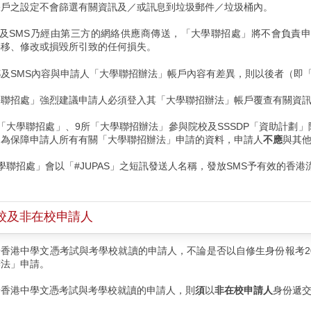
帳戶之設定不會篩選有關資訊及／或訊息到垃圾郵件／垃圾桶內。
電郵及SMS乃經由第三方的網絡供應商傳送，「大學聯招處」將不會負責
轉移、修改或損毀所引致的任何損失。
及SMS內容與申請人「大學聯招辦法」帳戶內容有差異，則以後者（即
學聯招處」強烈建議申請人必須登入其「大學聯招辦法」帳戶覆查有關資
「大學聯招處」、9所「大學聯招辦法」參與院校及SSSDP「資助計劃
，為保障申請人所有有關「大學聯招辦法」申請的資料，申請人
不應
與其
學聯招處」會以「#JUPAS」之短訊發送人名稱，發放SMS予有效的香港
校及非在校申請人
香港中學文憑考試與考學校就讀的申請人，不論是否以自修生身份報考2
辦法」申請。
於香港中學文憑考試與考學校就讀的申請人，則
須
以
非在校申請人
身份遞