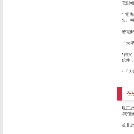
電郵
^ 
失、
若電郵
「大
由於
■
信件
「大
◊
在
現正於
聯招
並非