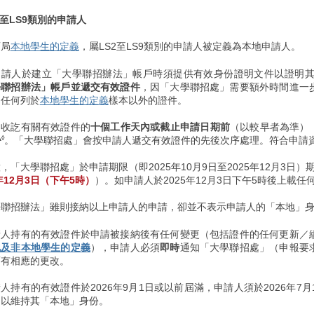
2至LS9類別的申請人
育局
本地學生的定義
，屬LS2至LS9類別的申請人被定義為本地申請人。
申請人於建立「大學聯招辦法」帳戶時須提供有效身份證明文件以證明
學聯招辦法」帳戶並遞交有效證件
，因「大學聯招處」需要額外時間進一
受任何列於
本地學生的定義
樣本以外的證件。
處收訖有關有效證件的
十個工作天內或截止申請日期前
（以較早者為準）
^
。「大學聯招處」會按申請人遞交有效證件的先後次序處理。符合申請
◊
，「大學聯招處」於申請期限（即2025年10月9日至2025年12月3
5年12月3日（下午5時）
）。如申請人於2025年12月3日下午5時後上載
學聯招辦法」雖則接納以上申請人的申請，卻並不表示申請人的「本地」
請人持有的有效證件於申請被接納後有任何變更（包括證件的任何更新／
地及非本地學生的定義
），申請人必須
即時
通知「大學聯招處」（申報要
而有相應的更改。
人持有的有效證件於2026年9月1日或以前屆滿，申請人須於2026年
，以維持其「本地」身份。