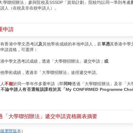
大學聯招辦法」參與院校及SSSDP「資助計劃」院校均以同一準則考慮
申請人（在校及非在校申請人）。
重申請
持有香港中學文憑考試
及
其他學術成績的本地申請人，若
單憑
其香港中學
程申請資格，可選擇：
香港中學文憑考試成績，透過「大學聯招辦法」遞交申請；
或
其他學術成績，透過非「大學聯招辦法」途徑遞交申請。
請人
不能
於同一學年作多重申請（即
同時
透過「大學聯招辦法」及非「大
，
不論申請人有否選報該課程於其「My CONFIRMED Programme Choi
過「大學聯招辦法」遞交申請資格圖表摘要
障礙瀏覽版本
）