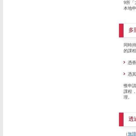
9所「
本地
多
同時
的課
憑
憑
惟申
課程
理。
透
（
無