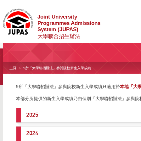
Joint University
Programmes Admissions
System (JUPAS)
大學聯合招生辦法
主頁
9所「大學聯招辦法」參與院校新生入學成績
9所「大學聯招辦法」參與院校新生入學成績只適用於
本地「大
本部分所提供的新生入學成績乃由個別「大學聯招辦法」參與院
2025
2024